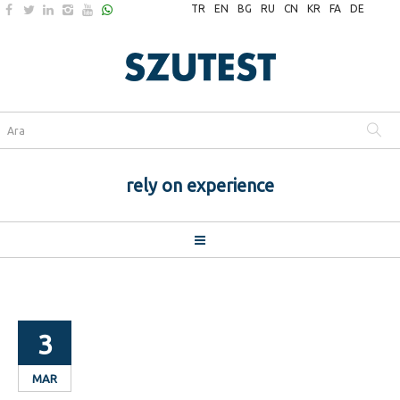
TR
EN
BG
RU
CN
KR
FA
DE
rely on experience
3
MAR