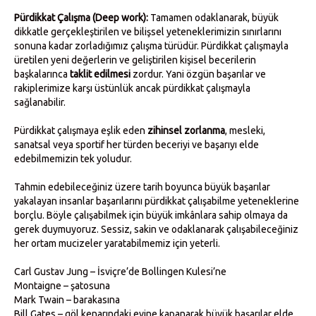
Pürdikkat Çalışma (Deep work):
Tamamen odaklanarak, büyük
dikkatle gerçekleştirilen ve bilişsel yeteneklerimizin sınırlarını
sonuna kadar zorladığımız çalışma türüdür. Pürdikkat çalışmayla
üretilen yeni değerlerin ve geliştirilen kişisel becerilerin
başkalarınca
taklit
edilmesi
zordur. Yani özgün başarılar ve
rakiplerimize karşı üstünlük ancak pürdikkat çalışmayla
sağlanabilir.
Pürdikkat çalışmaya eşlik eden
zihinsel zorlanma
, mesleki,
sanatsal veya sportif her türden beceriyi ve başarıyı elde
edebilmemizin tek yoludur.
Tahmin edebileceğiniz üzere tarih boyunca büyük başarılar
yakalayan insanlar başarılarını pürdikkat çalışabilme yeteneklerine
borçlu. Böyle çalışabilmek için büyük imkânlara sahip olmaya da
gerek duymuyoruz. Sessiz, sakin ve odaklanarak çalışabileceğiniz
her ortam mucizeler yaratabilmemiz için yeterli.
Carl Gustav Jung – İsviçre’de Bollingen Kulesi’ne
Montaigne – şatosuna
Mark Twain – barakasına
Bill Gates – göl kenarındaki evine kapanarak büyük başarılar elde