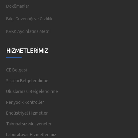
Dokümanlar
Bilgi Güvenliği ve Gizlilik
KVKK Aydınlatma Metni
HIZMETLERIMIZ
CE Belgesi
Sistem Belgelendirme
Uluslararası Belgelendirme
Periyodik Kontroller
Endüstriyel Hizmetler
Tahribatsız Muayeneler
Laboratuvar Hizmetlerimiz