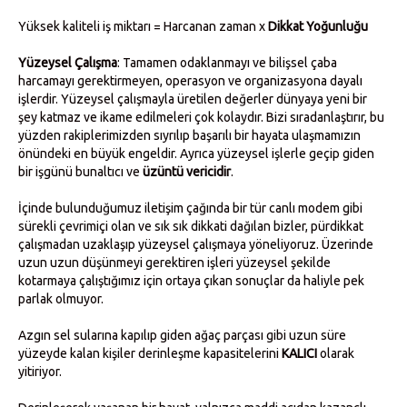
Yüksek kaliteli iş miktarı = Harcanan zaman x
Dikkat Yoğunluğu
Yüzeysel Çalışma
: Tamamen odaklanmayı ve bilişsel çaba
harcamayı gerektirmeyen, operasyon ve organizasyona dayalı
işlerdir. Yüzeysel çalışmayla üretilen değerler dünyaya yeni bir
şey katmaz ve ikame edilmeleri çok kolaydır. Bizi sıradanlaştırır, bu
yüzden rakiplerimizden sıyrılıp başarılı bir hayata ulaşmamızın
önündeki en büyük engeldir. Ayrıca yüzeysel işlerle geçip giden
bir işgünü bunaltıcı ve
üzüntü vericidir
.
İçinde bulunduğumuz iletişim çağında bir tür canlı modem gibi
sürekli çevrimiçi olan ve sık sık dikkati dağılan bizler, pürdikkat
çalışmadan uzaklaşıp yüzeysel çalışmaya yöneliyoruz. Üzerinde
uzun uzun düşünmeyi gerektiren işleri yüzeysel şekilde
kotarmaya çalıştığımız için ortaya çıkan sonuçlar da haliyle pek
parlak olmuyor.
Azgın sel sularına kapılıp giden ağaç parçası gibi uzun süre
yüzeyde kalan kişiler derinleşme kapasitelerini
KALICI
olarak
yitiriyor.