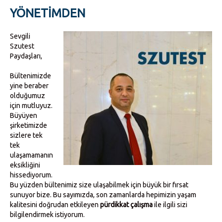
YÖNETIMDEN
Sevgili
Szutest
Paydaşları,
Bültenimizde
yine beraber
olduğumuz
için mutluyuz.
Büyüyen
şirketimizde
sizlere tek
tek
ulaşamamanın
eksikliğini
hissediyorum.
Bu yüzden bültenimiz size ulaşabilmek için büyük bir fırsat
sunuyor bize. Bu sayımızda, son zamanlarda hepimizin yaşam
kalitesini doğrudan etkileyen
pürdikkat çalışma
ile ilgili sizi
bilgilendirmek istiyorum.