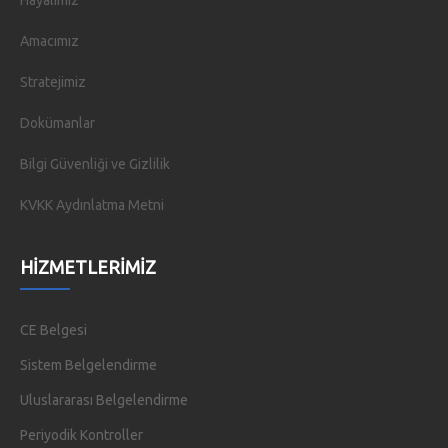
Hayalimiz
Amacımız
Stratejimiz
Dokümanlar
Bilgi Güvenliği ve Gizlilik
KVKK Aydınlatma Metni
HIZMETLERIMIZ
CE Belgesi
Sistem Belgelendirme
Uluslararası Belgelendirme
Periyodik Kontroller