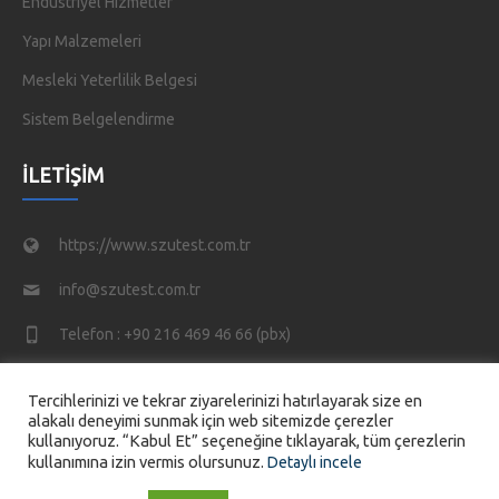
Endüstriyel Hizmetler
Yapı Malzemeleri
Mesleki Yeterlilik Belgesi
Sistem Belgelendirme
İLETIŞIM
https://www.szutest.com.tr
info@szutest.com.tr
Telefon : +90 216 469 46 66 (pbx)
Tatlısu Mahallesi, Akif İnan Sk. No:1, 34774 Ümraniye/
Tercihlerinizi ve tekrar ziyarelerinizi hatırlayarak size en
İstanbul TÜRKİYE
alakalı deneyimi sunmak için web sitemizde çerezler
kullanıyoruz. “Kabul Et” seçeneğine tıklayarak, tüm çerezlerin
kullanımına izin vermis olursunuz.
Detaylı incele