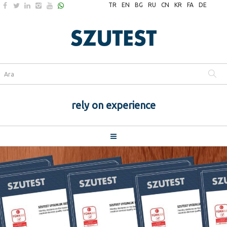
TR
EN
BG
RU
CN
KR
FA
DE
rely on experience