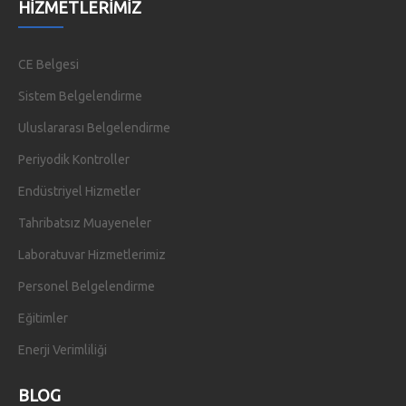
HIZMETLERIMIZ
CE Belgesi
Sistem Belgelendirme
Uluslararası Belgelendirme
Periyodik Kontroller
Endüstriyel Hizmetler
Tahribatsız Muayeneler
Laboratuvar Hizmetlerimiz
Personel Belgelendirme
Eğitimler
Enerji Verimliliği
BLOG