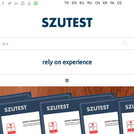
TR
EN
BG
RU
CN
KR
FA
DE
rely on experience