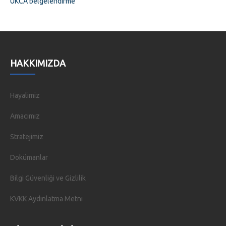
UKCA belgelendirme
HAKKIMIZDA
Hayalimiz
Amacımız
Stratejimiz
Dokümanlar
Bilgi Güvenliği ve Gizlilik
KVKK Aydınlatma Metni