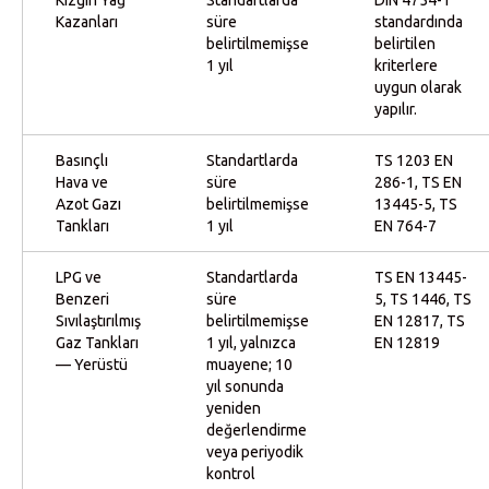
Kızgın Yağ
Standartlarda
DIN 4754-1
Kazanları
süre
standardında
belirtilmemişse
belirtilen
1 yıl
kriterlere
uygun olarak
yapılır.
Basınçlı
Standartlarda
TS 1203 EN
Hava ve
süre
286-1, TS EN
Azot Gazı
belirtilmemişse
13445-5, TS
Tankları
1 yıl
EN 764-7
LPG ve
Standartlarda
TS EN 13445-
Benzeri
süre
5, TS 1446, TS
Sıvılaştırılmış
belirtilmemişse
EN 12817, TS
Gaz Tankları
1 yıl, yalnızca
EN 12819
— Yerüstü
muayene; 10
yıl sonunda
yeniden
değerlendirme
veya periyodik
kontrol