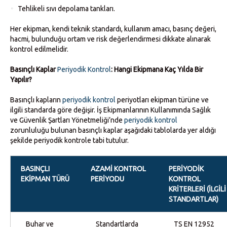
Tehlikeli sıvı depolama tankları.
Her ekipman, kendi teknik standardı, kullanım amacı, basınç değeri,
hacmi, bulunduğu ortam ve risk değerlendirmesi dikkate alınarak
kontrol edilmelidir.
Basınçlı Kaplar
Periyodik Kontrol
: Hangi Ekipmana Kaç Yılda Bir
Yapılır?
Basınçlı kapların
periyodik kontrol
periyotları ekipman türüne ve
ilgili standarda göre değişir. İş Ekipmanlarının Kullanımında Sağlık
ve Güvenlik Şartları Yönetmeliği’nde
periyodik kontrol
zorunluluğu bulunan basınçlı kaplar aşağıdaki tablolarda yer aldığı
şekilde periyodik kontrole tabi tutulur.
BASINÇLI
AZAMI KONTROL
PERIYODIK
EKIPMAN TÜRÜ
PERIYODU
KONTROL
KRITERLERI (ILGILI
STANDARTLAR)
Buhar ve
Standartlarda
TS EN 12952