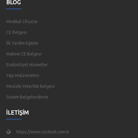
BLOG
Medikal Cihazlar
CE Belgesi
İlk Yardım Eğitimi
Makine CE Belgesi
Endüstriyel Hizmetler
Yapı Malzemeleri
Mesleki Yeterlilik Belgesi
Sistem Belgelendirme
İLETIŞIM
https://www.szutest.com.tr