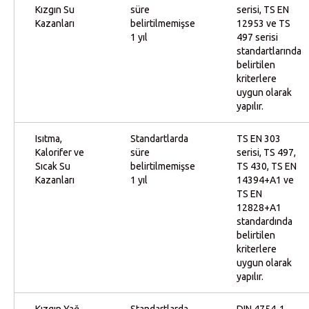
Kızgın Su
süre
serisi, TS EN
Kazanları
belirtilmemişse
12953 ve TS
1 yıl
497 serisi
standartlarında
belirtilen
kriterlere
uygun olarak
yapılır.
Isıtma,
Standartlarda
TS EN 303
Kalorifer ve
süre
serisi, TS 497,
Sıcak Su
belirtilmemişse
TS 430, TS EN
Kazanları
1 yıl
14394+A1 ve
TS EN
12828+A1
standardında
belirtilen
kriterlere
uygun olarak
yapılır.