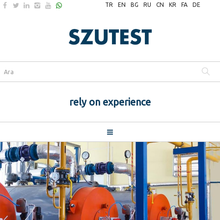
TR
EN
BG
RU
CN
KR
FA
DE
rely on experience