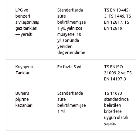
LPG ve
Standartlarda
TS EN 13445-
benzeri
süre
5, TS 1446, TS
sıvılaştırılmış
belirtilmemişse
EN 12817, TS
gaz tankları
1 yıl, yalnızca
EN 12819
— yeraltı
muayene; 10
yıl sonunda
yeniden
değerlendirme
Kriyojenik
En fazla 5 yıl
TS EN ISO
Tanklar
21009-2 ve TS
EN 14197-3
Buharlı
Standartlarda
TS 11673
pişirme
süre
standardında
kazanları
belirtilmemişse
belirtilen
1 Yıl
kriterlere
uygun olarak
yapılır.