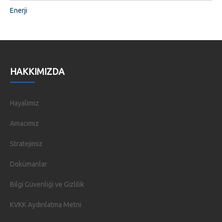
Enerji
HAKKIMIZDA
Hayalimiz
Amacımız
Stratejimiz
Dokümanlar
Bilgi Güvenliği ve Gizlilik
KVKK Aydınlatma Metni