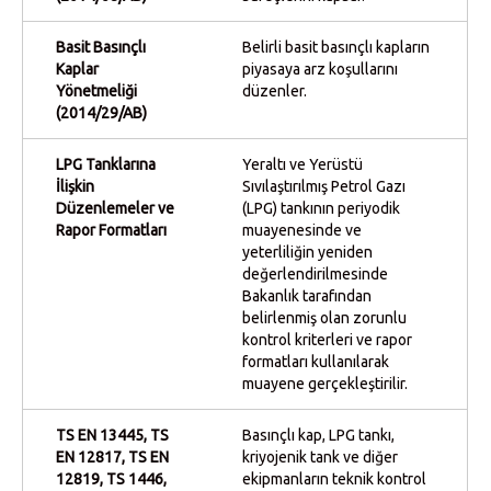
Basit Basınçlı
Belirli basit basınçlı kapların
Kaplar
piyasaya arz koşullarını
Yönetmeliği
düzenler.
(2014/29/AB)
LPG Tanklarına
Yeraltı ve Yerüstü
İlişkin
Sıvılaştırılmış Petrol Gazı
Düzenlemeler ve
(LPG) tankının periyodik
Rapor Formatları
muayenesinde ve
yeterliliğin yeniden
değerlendirilmesinde
Bakanlık tarafından
belirlenmiş olan zorunlu
kontrol kriterleri ve rapor
formatları kullanılarak
muayene gerçekleştirilir.
TS EN 13445, TS
Basınçlı kap, LPG tankı,
EN 12817, TS EN
kriyojenik tank ve diğer
12819, TS 1446,
ekipmanların teknik kontrol