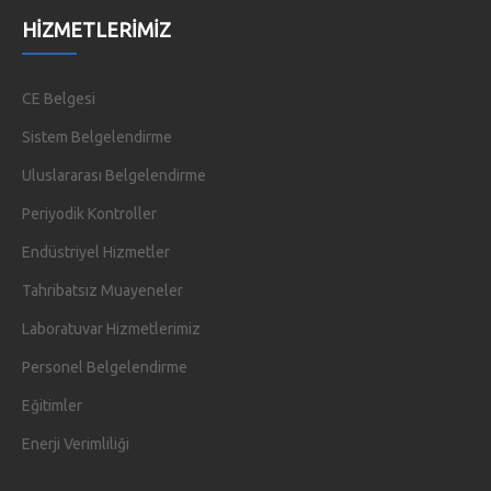
HIZMETLERIMIZ
CE Belgesi
Sistem Belgelendirme
Uluslararası Belgelendirme
Periyodik Kontroller
Endüstriyel Hizmetler
Tahribatsız Muayeneler
Laboratuvar Hizmetlerimiz
Personel Belgelendirme
Eğitimler
Enerji Verimliliği