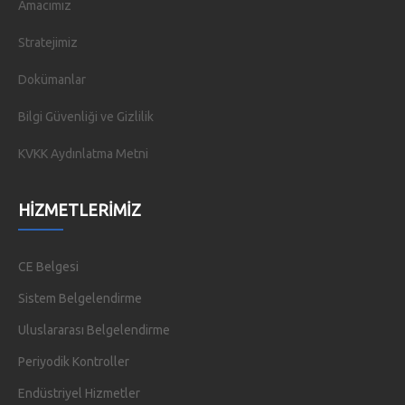
Amacımız
Stratejimiz
Dokümanlar
Bilgi Güvenliği ve Gizlilik
KVKK Aydınlatma Metni
HIZMETLERIMIZ
CE Belgesi
Sistem Belgelendirme
Uluslararası Belgelendirme
Periyodik Kontroller
Endüstriyel Hizmetler