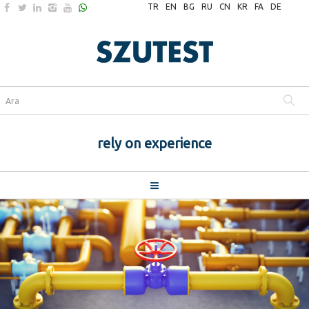
TR
EN
BG
RU
CN
KR
FA
DE
rely on experience