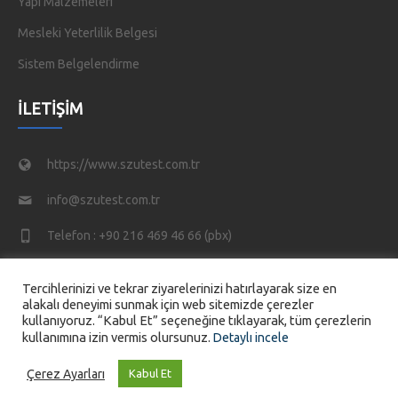
Yapı Malzemeleri
Mesleki Yeterlilik Belgesi
Sistem Belgelendirme
İLETIŞIM
https://www.szutest.com.tr
info@szutest.com.tr
Telefon : +90 216 469 46 66 (pbx)
Tatlısu Mahallesi, Akif İnan Sk. No:1, 34774 Ümraniye/
Tercihlerinizi ve tekrar ziyarelerinizi hatırlayarak size en
İstanbul TÜRKİYE
alakalı deneyimi sunmak için web sitemizde çerezler
kullanıyoruz. “Kabul Et” seçeneğine tıklayarak, tüm çerezlerin
kullanımına izin vermis olursunuz.
Detaylı incele
Çerez Ayarları
Kabul Et
© 2026 SZUTEST