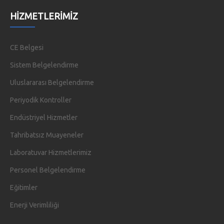
HIZMETLERIMIZ
CE Belgesi
Sistem Belgelendirme
Uluslararası Belgelendirme
Periyodik Kontroller
Endüstriyel Hizmetler
Tahribatsız Muayeneler
Laboratuvar Hizmetlerimiz
Personel Belgelendirme
Eğitimler
Enerji Verimliliği