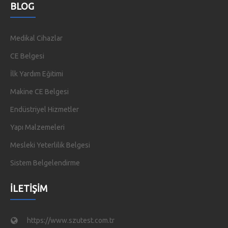
BLOG
Medikal Cihazlar
CE Belgesi
İlk Yardım Eğitimi
Makine CE Belgesi
Endüstriyel Hizmetler
Yapı Malzemeleri
Mesleki Yeterlilik Belgesi
Sistem Belgelendirme
İLETIŞIM
https://www.szutest.com.tr