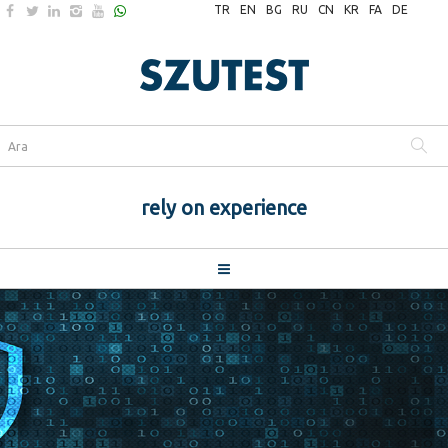
TR
EN
BG
RU
CN
KR
FA
DE
rely on experience