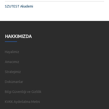
SZUTEST Akademi
HAKKIMIZDA
Hayalimiz
Amacımız
Stratejimiz
Dokümanlar
Bilgi Güvenliği ve Gizlilik
KVKK Aydınlatma Metni