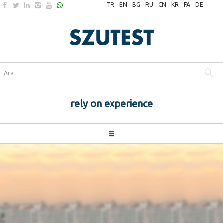
TR
EN
BG
RU
CN
KR
FA
DE
rely on experience