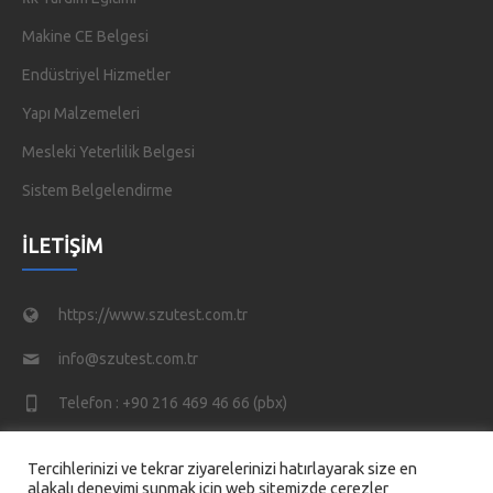
Makine CE Belgesi
Endüstriyel Hizmetler
Yapı Malzemeleri
Mesleki Yeterlilik Belgesi
Sistem Belgelendirme
İLETIŞIM
https://www.szutest.com.tr
info@szutest.com.tr
Telefon : +90 216 469 46 66 (pbx)
Tatlısu Mahallesi, Akif İnan Sk. No:1, 34774 Ümraniye/
Tercihlerinizi ve tekrar ziyarelerinizi hatırlayarak size en
İstanbul TÜRKİYE
alakalı deneyimi sunmak için web sitemizde çerezler