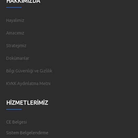
HAKKIMIZDA
Hayalimiz
Amacımız
Stratejimiz
Dokümanlar
Bilgi Güvenliği ve Gizlilik
KVKK Aydınlatma Metni
HIZMETLERIMIZ
CE Belgesi
Sistem Belgelendirme