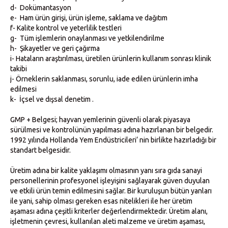
d- Dokümantasyon
e- Ham ürün girişi, ürün işleme, saklama ve dağıtım
f- Kalite kontrol ve yeterlilik testleri
g- Tüm işlemlerin onaylanması ve yetkilendirilme
h- Şikayetler ve geri çağırma
i- Hataların araştırılması, üretilen ürünlerin kullanım sonrası klinik
takibi
j- Örneklerin saklanması, sorunlu, iade edilen ürünlerin imha
edilmesi
k- İçsel ve dışsal denetim .
GMP + Belgesi; hayvan yemlerinin güvenli olarak piyasaya
sürülmesi ve kontrolünün yapılması adına hazırlanan bir belgedir.
1992 yılında Hollanda Yem Endüstricileri‘ nin birlikte hazırladığı bir
standart belgesidir.
Üretim adına bir kalite yaklaşımı olmasının yanı sıra gıda sanayi
personellerinin profesyonel işleyişini sağlayarak güven duyulan
ve etkili ürün temin edilmesini sağlar. Bir kuruluşun bütün yanları
ile yani, sahip olması gereken esas nitelikleri ile her üretim
aşaması adına çeşitli kriterler değerlendirmektedir. Üretim alanı,
işletmenin çevresi, kullanılan aleti malzeme ve üretim aşaması,