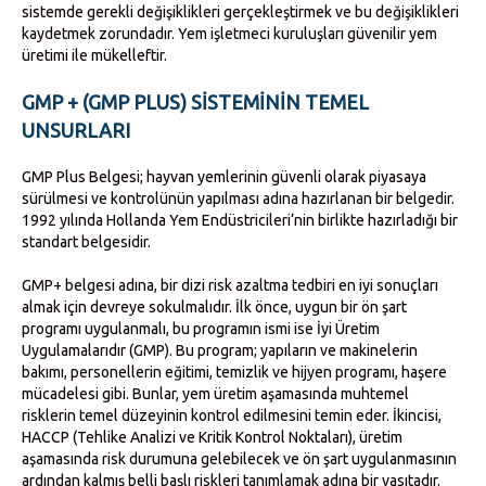
sistemde gerekli değişiklikleri gerçekleştirmek ve bu değişiklikleri
kaydetmek zorundadır. Yem işletmeci kuruluşları güvenilir yem
üretimi ile mükelleftir.
GMP + (GMP PLUS) SISTEMININ TEMEL
UNSURLARI
GMP Plus Belgesi; hayvan yemlerinin güvenli olarak piyasaya
sürülmesi ve kontrolünün yapılması adına hazırlanan bir belgedir.
1992 yılında Hollanda Yem Endüstricileri‘nin birlikte hazırladığı bir
standart belgesidir.
GMP+ belgesi adına, bir dizi risk azaltma tedbiri en iyi sonuçları
almak için devreye sokulmalıdır. İlk önce, uygun bir ön şart
programı uygulanmalı, bu programın ismi ise İyi Üretim
Uygulamalarıdır (GMP). Bu program; yapıların ve makinelerin
bakımı, personellerin eğitimi, temizlik ve hijyen programı, haşere
mücadelesi gibi. Bunlar, yem üretim aşamasında muhtemel
risklerin temel düzeyinin kontrol edilmesini temin eder. İkincisi,
HACCP (Tehlike Analizi ve Kritik Kontrol Noktaları), üretim
aşamasında risk durumuna gelebilecek ve ön şart uygulanmasının
ardından kalmış belli başlı riskleri tanımlamak adına bir vasıtadır.