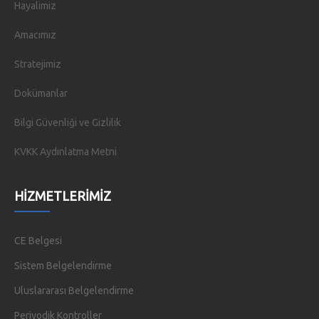
Hayalimiz
Amacımız
Stratejimiz
Dokümanlar
Bilgi Güvenliği ve Gizlilik
KVKK Aydınlatma Metni
HIZMETLERIMIZ
CE Belgesi
Sistem Belgelendirme
Uluslararası Belgelendirme
Periyodik Kontroller