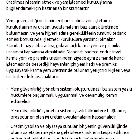
üretilmesini temin etmek ve yem işletmeci kuruluşlarına
bilgilendirmek için hazırlanan bir standarttır.
Yem güvenilirliğinin temin edilmesi adına, yem işletmeci
kuruluşlarının iyi üretim uygulamalarını baz alarak üretimde
bulunmasını ve yem hijyeni adına gerekliliklerin tümünü tedarik
etmesi konusunda işletmeci kuruluşlara yardımcı olmaktır.
Standart, hayvanlar adına, gıda amaçlı karma yem ve premiks
üretimini kapsamına almaktadır. Standart, sadece endüstriyel
karma yem ve premiks üretiminden ziyade aynı zamanda kendi
işletmesinde beslediği hayvanlar için yem katkı ve premiks
uygulayarak karma yem üretiminde bulunan yetiştirici kişileri veya
üreticileri de kapsamaktadır.
Yem güvenilirliği yönetim sistemi oluşturulması, bu sistem yazılı
hükümlere bağlanmalı, uygulanmalı ve devamlılığı temin
edilmelidir.
Yem güvenilirliği yönetim sistemi yazılı hükümlere bağlanmış
prosedürleri olan iyi üretim uygulamalarını kapsamalıdır.
Üretimi yapılan ve piyasaya sunulan bir yemin güvenilirliğinde
olumsuz etkileri meydana gelebilecek risklerin tespit edilmesi
ve kontrol edilebilmesi hedefi ile risk değerlendirmesi