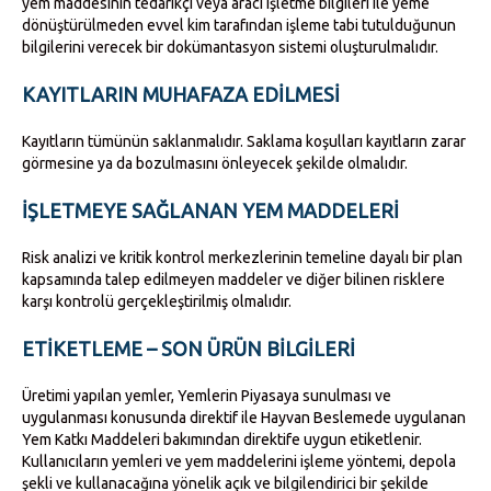
yem maddesinin tedarikçi veya aracı işletme bilgileri ile yeme
dönüştürülmeden evvel kim tarafından işleme tabi tutulduğunun
bilgilerini verecek bir dokümantasyon sistemi oluşturulmalıdır.
KAYITLARIN MUHAFAZA EDILMESI
Kayıtların tümünün saklanmalıdır. Saklama koşulları kayıtların zarar
görmesine ya da bozulmasını önleyecek şekilde olmalıdır.
İŞLETMEYE SAĞLANAN YEM MADDELERI
Risk analizi ve kritik kontrol merkezlerinin temeline dayalı bir plan
kapsamında talep edilmeyen maddeler ve diğer bilinen risklere
karşı kontrolü gerçekleştirilmiş olmalıdır.
ETIKETLEME – SON ÜRÜN BILGILERI
Üretimi yapılan yemler, Yemlerin Piyasaya sunulması ve
uygulanması konusunda direktif ile Hayvan Beslemede uygulanan
Yem Katkı Maddeleri bakımından direktife uygun etiketlenir.
Kullanıcıların yemleri ve yem maddelerini işleme yöntemi, depola
şekli ve kullanacağına yönelik açık ve bilgilendirici bir şekilde