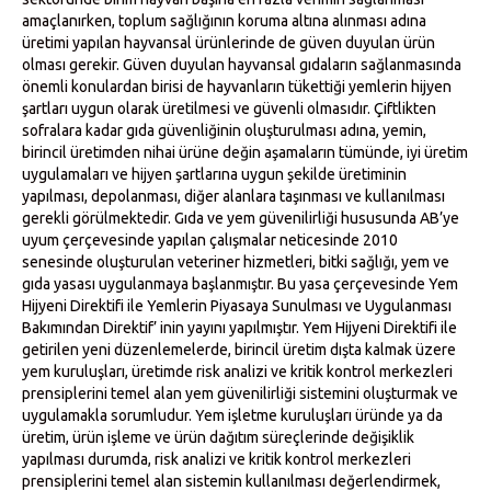
amaçlanırken, toplum sağlığının koruma altına alınması adına
üretimi yapılan hayvansal ürünlerinde de güven duyulan ürün
olması gerekir. Güven duyulan hayvansal gıdaların sağlanmasında
önemli konulardan birisi de hayvanların tükettiği yemlerin hijyen
şartları uygun olarak üretilmesi ve güvenli olmasıdır. Çiftlikten
sofralara kadar gıda güvenliğinin oluşturulması adına, yemin,
birincil üretimden nihai ürüne değin aşamaların tümünde, iyi üretim
uygulamaları ve hijyen şartlarına uygun şekilde üretiminin
yapılması, depolanması, diğer alanlara taşınması ve kullanılması
gerekli görülmektedir. Gıda ve yem güvenilirliği hususunda AB’ye
uyum çerçevesinde yapılan çalışmalar neticesinde 2010
senesinde oluşturulan veteriner hizmetleri, bitki sağlığı, yem ve
gıda yasası uygulanmaya başlanmıştır. Bu yasa çerçevesinde Yem
Hijyeni Direktifi ile Yemlerin Piyasaya Sunulması ve Uygulanması
Bakımından Direktif’ inin yayını yapılmıştır. Yem Hijyeni Direktifi ile
getirilen yeni düzenlemelerde, birincil üretim dışta kalmak üzere
yem kuruluşları, üretimde risk analizi ve kritik kontrol merkezleri
prensiplerini temel alan yem güvenilirliği sistemini oluşturmak ve
uygulamakla sorumludur. Yem işletme kuruluşları üründe ya da
üretim, ürün işleme ve ürün dağıtım süreçlerinde değişiklik
yapılması durumda, risk analizi ve kritik kontrol merkezleri
prensiplerini temel alan sistemin kullanılması değerlendirmek,