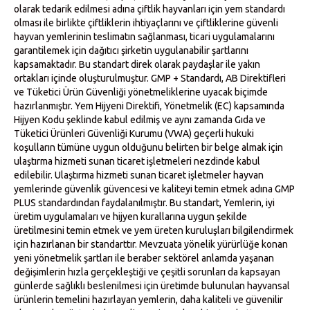
olarak tedarik edilmesi adına çiftlik hayvanları için yem standardı
olması ile birlikte çiftliklerin ihtiyaçlarını ve çiftliklerine güvenli
hayvan yemlerinin teslimatın sağlanması, ticari uygulamalarını
garantilemek için dağıtıcı şirketin uygulanabilir şartlarını
kapsamaktadır. Bu standart direk olarak paydaşlar ile yakın
ortakları içinde oluşturulmuştur. GMP + Standardı, AB Direktifleri
ve Tüketici Ürün Güvenliği yönetmeliklerine uyacak biçimde
hazırlanmıştır. Yem Hijyeni Direktifi, Yönetmelik (EC) kapsamında
Hijyen Kodu şeklinde kabul edilmiş ve aynı zamanda Gıda ve
Tüketici Ürünleri Güvenliği Kurumu (VWA) geçerli hukuki
koşulların tümüne uygun olduğunu belirten bir belge almak için
ulaştırma hizmeti sunan ticaret işletmeleri nezdinde kabul
edilebilir. Ulaştırma hizmeti sunan ticaret işletmeler hayvan
yemlerinde güvenlik güvencesi ve kaliteyi temin etmek adına GMP
PLUS standardından faydalanılmıştır. Bu standart, Yemlerin, iyi
üretim uygulamaları ve hijyen kurallarına uygun şekilde
üretilmesini temin etmek ve yem üreten kuruluşları bilgilendirmek
için hazırlanan bir standarttır. Mevzuata yönelik yürürlüğe konan
yeni yönetmelik şartları ile beraber sektörel anlamda yaşanan
değişimlerin hızla gerçekleştiği ve çeşitli sorunları da kapsayan
günlerde sağlıklı beslenilmesi için üretimde bulunulan hayvansal
ürünlerin temelini hazırlayan yemlerin, daha kaliteli ve güvenilir