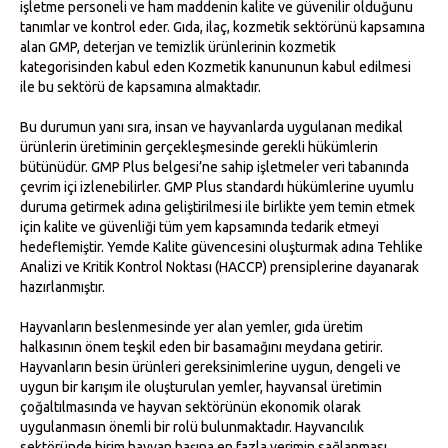
işletme personeli ve ham maddenin kalite ve güvenilir olduğunu
tanımlar ve kontrol eder. Gıda, ilaç, kozmetik sektörünü kapsamına
alan GMP, deterjan ve temizlik ürünlerinin kozmetik
kategorisinden kabul eden Kozmetik kanununun kabul edilmesi
ile bu sektörü de kapsamına almaktadır.
Bu durumun yanı sıra, insan ve hayvanlarda uygulanan medikal
ürünlerin üretiminin gerçekleşmesinde gerekli hükümlerin
bütünüdür. GMP Plus belgesi’ne sahip işletmeler veri tabanında
çevrim içi izlenebilirler. GMP Plus standardı hükümlerine uyumlu
duruma getirmek adına geliştirilmesi ile birlikte yem temin etmek
için kalite ve güvenliği tüm yem kapsamında tedarik etmeyi
hedeflemiştir. Yemde Kalite güvencesini oluşturmak adına Tehlike
Analizi ve Kritik Kontrol Noktası (HACCP) prensiplerine dayanarak
hazırlanmıştır.
Hayvanların beslenmesinde yer alan yemler, gıda üretim
halkasının önem teşkil eden bir basamağını meydana getirir.
Hayvanların besin ürünleri gereksinimlerine uygun, dengeli ve
uygun bir karışım ile oluşturulan yemler, hayvansal üretimin
çoğaltılmasında ve hayvan sektörünün ekonomik olarak
uygulanmasın önemli bir rolü bulunmaktadır. Hayvancılık
sektöründe birim hayvan başına en fazla verimin sağlanması