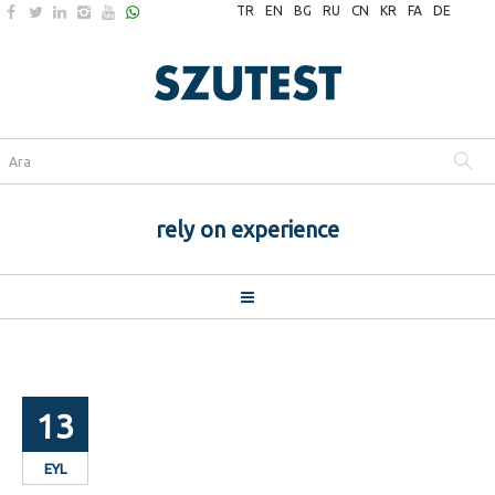
TR
EN
BG
RU
CN
KR
FA
DE
rely on experience
13
EYL