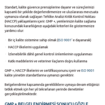
Standart, kalite güvence prensiplerine dayanır ve süreçlerinizi
kapsamlı bir şekilde değerlendirmenize ve uluslararası mevzuata
uymanıza olanak sağlayan Tehlike Analizi Kritik Kontrol Noktası
(HACCP) yaklaşımlarını içerir. GMP +, yemlerinizin kalite sağlama
konusundaki kararlılığınızı aşağıdaki kriterleri ile göstermenize
yardımcı olur:
Bir iç kalite sistemine sahip olmak (
ISO 9001
‘ e dayanarak)
HACCP ilkelerini uygulamak
İzlenebilirlik dâhil genel kontrol önlemlerinin uygulanması
Katkı maddelerini ve veteriner ilaçlarını doğru kullanma
GMP +, HACCP ilkelerini ve sertifikasyonunu içerir ve
ISO 9001
kalite yönetim standartlarına uymanızı gerektirir.
Belgelendirme kapsamında gerekliliklere uymaya devam ettiğinizi
tetkik etmek için her yıl tekrarlanan yerinde denetimler
gerçekleştirilmektedir.
GMP + BELGELENDIRMESI SONUCU GÖZLE