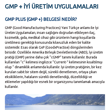
GMP + İYİ ÜRETİM UYGULAMALARI
GMP PLUS (GMP +) BELGESI NEDIR?
GMP (Good Manufacturing Practices) Yani Türkçe anlamı ile İyi
Üretim Uygulamaları, insan sağlığını doğrudan etkileyen ilaç,
kozmetik, gıda, medikal cihaz gibi ürünlerin hangi koşullarda
üretilmesi gerektiği konusunda kılavuzluk eden bir kalite
sistemidir. Esas olarak GxP (GoodxPractise) döngülerinden
birisidir. Özellikle Amerika Birleşik Devletlerinde (ABD), İyi üretim
pratiği (GMP) yerine daha çok “cGMP” tanımı kullanılır. Burada
kullanılan “c” kelimesi ingilizce “Current-” kelimesinin kısaltılmışı
olup “ dinamiklik anlamında kullanılır. İyi üretim pratiğinin, bir kez
kurulan sabit bir sitem değil, sürekli denetlenen, ortaya çıkan
eksikliklerin, hataların sürekli denetlendiği, düzeltildiği ve
eklemeler yapıldığı bir esnek bir organizyonu tanımlamak amacıyla
kullanılır.