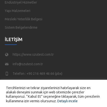
Endüstriyel Hizmetler
Yapı Malzemeleri
Mesleki Yeterlilik Belgesi
Sistem Belgelendirme
İLETIŞIM
https://www.szutest.com.tr
info@szutest.com.tr
Telefon : +90 216 469 46 66 (pbx)
Tatlısu Mahallesi, Akif İnan Sk. No:1, 34774 Ümraniye/
Tercihlerinizi ve tekrar ziyarelerinizi hatırlayarak size en
İstanbul TÜRKİYE
alakalı deneyimi sunmak için web sitemizde çerezler
kullanıyoruz. “Kabul Et” seçeneğine tıklayarak, tüm çerezlerin
kullanımına izin vermis olursunuz.
Detaylı incele