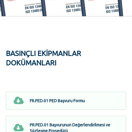
BASINÇLI EKIPMANLAR
DOKÜMANLARI
FR.PED.01 PED Başvuru Formu
PR.PED.01 Başvurunun Değerlendirilmesi ve
Sözleşme Prosedürü