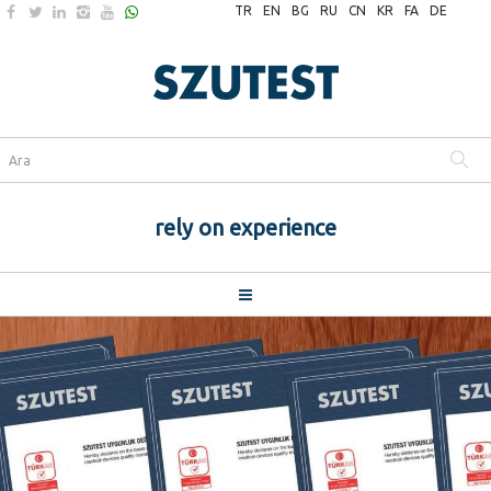
TR
EN
BG
RU
CN
KR
FA
DE
rely on experience