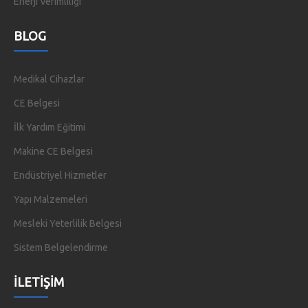
Enerji Verimliliği
BLOG
Medikal Cihazlar
CE Belgesi
İlk Yardım Eğitimi
Makine CE Belgesi
Endüstriyel Hizmetler
Yapı Malzemeleri
Mesleki Yeterlilik Belgesi
Sistem Belgelendirme
İLETIŞIM