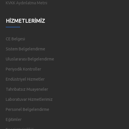
KVKK Aydınlatma Metni
HIZMETLERIMIZ
CE Belgesi
Sistem Belgelendirme
Uluslararası Belgelendirme
Periyodik Kontroller
Endüstriyel Hizmetler
Tahribatsız Muayeneler
Laboratuvar Hizmetlerimiz
Personel Belgelendirme
Eğitimler