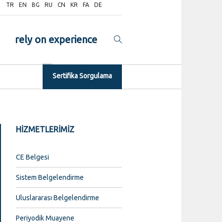
TR
EN
BG
RU
CN
KR
FA
DE
rely on experience
Sertifika Sorgulama
HİZMETLERİMİZ
CE Belgesi
Sistem Belgelendirme
Uluslararası Belgelendirme
Periyodik Muayene