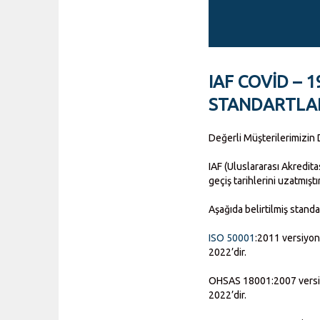
IAF COVID – 
STANDARTLAR
Değerli Müşterilerimizin D
IAF (Uluslararası Akredit
geçiş tarihlerini uzatmıştır
Aşağıda belirtilmiş standa
ISO 50001
:2011 versiy
2022’dir.
OHSAS 18001:2007 versiy
2022’dir.