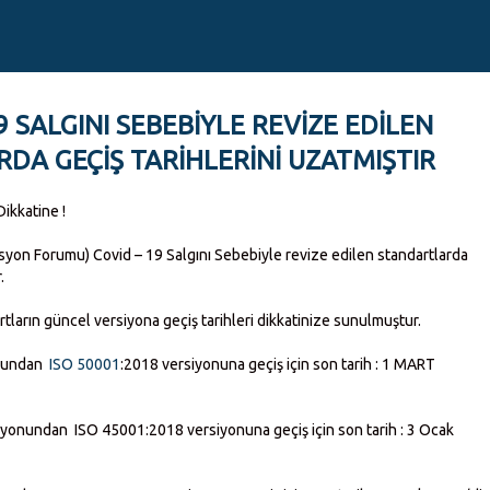
19 SALGINI SEBEBIYLE REVIZE EDILEN
DA GEÇIŞ TARIHLERINI UZATMIŞTIR
ikkatine !
asyon Forumu) Covid – 19 Salgını Sebebiyle revize edilen standartlarda
.
rtların güncel versiyona geçiş tarihleri dikkatinize sunulmuştur.
onundan
ISO 50001
:2018 versiyonuna geçiş için son tarih : 1 MART
onundan ISO 45001:2018 versiyonuna geçiş için son tarih : 3 Ocak