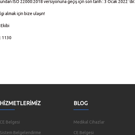
ndan ISO 22000:2018 versiyonuna geçiş için son tarih : 3 Ocak 2022 ‘dir.
ilgi almak için bize ulaşın!
Ekibi
: 1130
HIZMETLERIMIZ
BLOG
CE Belgesi
Medikal Cihazlar
Sistem Belgelendirme
CE Belgesi