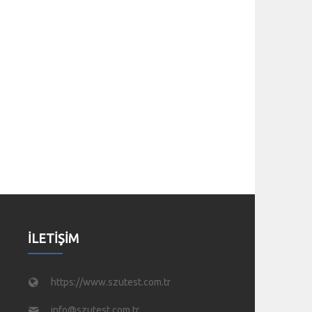
İLETIŞIM
https://www.szutest.com.tr
info@szutest.com.tr