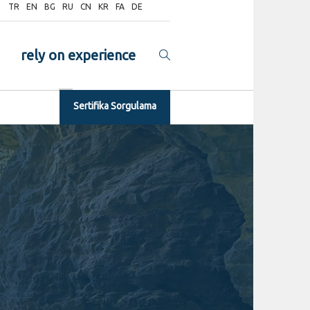
TR
EN
BG
RU
CN
KR
FA
DE
rely on experience
Sertifika Sorgulama