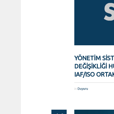
YÖNETIM SIS
DEĞIŞIKLIĞI 
IAF/ISO ORTA
in
Duyuru