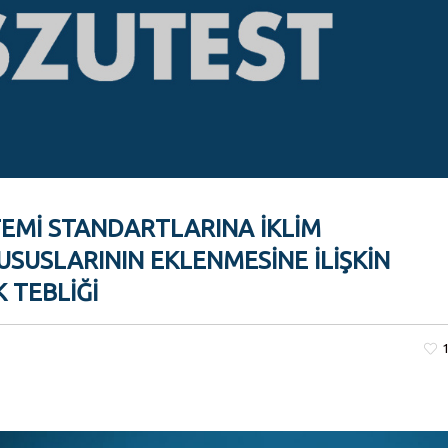
TEMI STANDARTLARINA İKLIM
HUSUSLARININ EKLENMESINE ILIŞKIN
K TEBLIĞI