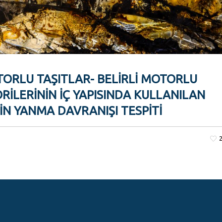
TORLU TAŞITLAR- BELIRLI MOTORLU
RILERININ İÇ YAPISINDA KULLANILAN
N YANMA DAVRANIŞI TESPITI