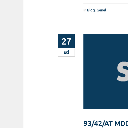
in
Blog
,
Genel
27
EKI
93/42/AT MD