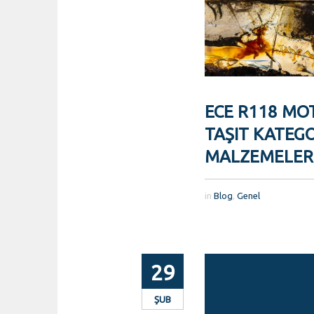
ECE R118 MO
TAŞIT KATEGO
MALZEMELERI
in
Blog
,
Genel
29
ŞUB