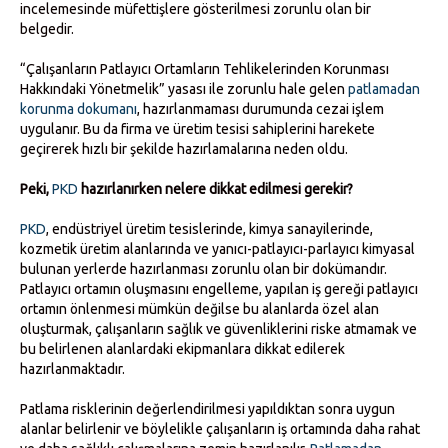
incelemesinde müfettişlere gösterilmesi zorunlu olan bir
belgedir.
“Çalışanların Patlayıcı Ortamların Tehlikelerinden Korunması
Hakkındaki Yönetmelik” yasası ile zorunlu hale gelen
patlamadan
korunma dokumanı
, hazırlanmaması durumunda cezai işlem
uygulanır. Bu da firma ve üretim tesisi sahiplerini harekete
geçirerek hızlı bir şekilde hazırlamalarına neden oldu.
Peki,
PKD
hazırlanırken nelere dikkat edilmesi gerekir?
PKD
, endüstriyel üretim tesislerinde, kimya sanayilerinde,
kozmetik üretim alanlarında ve yanıcı-patlayıcı-parlayıcı kimyasal
bulunan yerlerde hazırlanması zorunlu olan bir dokümandır.
Patlayıcı ortamın oluşmasını engelleme, yapılan iş gereği patlayıcı
ortamın önlenmesi mümkün değilse bu alanlarda özel alan
oluşturmak, çalışanların sağlık ve güvenliklerini riske atmamak ve
bu belirlenen alanlardaki ekipmanlara dikkat edilerek
hazırlanmaktadır.
Patlama risklerinin değerlendirilmesi yapıldıktan sonra uygun
alanlar belirlenir ve böylelikle çalışanların iş ortamında daha rahat