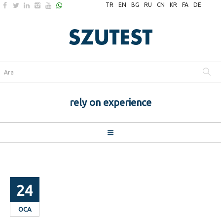
TR
EN
BG
RU
CN
KR
FA
DE
rely on experience
24
OCA