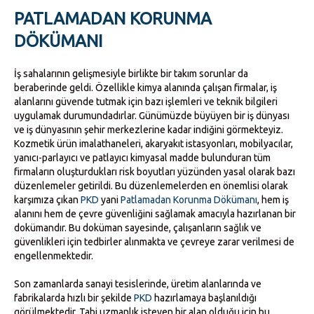
PATLAMADAN KORUNMA
DÖKÜMANI
İş sahalarının gelişmesiyle birlikte bir takım sorunlar da
beraberinde geldi. Özellikle kimya alanında çalışan firmalar, iş
alanlarını güvende tutmak için bazı işlemleri ve teknik bilgileri
uygulamak durumundadırlar. Günümüzde büyüyen bir iş dünyası
ve iş dünyasının şehir merkezlerine kadar indiğini görmekteyiz.
Kozmetik ürün imalathaneleri, akaryakıt istasyonları, mobilyacılar,
yanıcı-parlayıcı ve patlayıcı kimyasal madde bulunduran tüm
firmaların oluşturdukları risk boyutları yüzünden yasal olarak bazı
düzenlemeler getirildi. Bu düzenlemelerden en önemlisi olarak
karşımıza çıkan
PKD
yani
Patlamadan Korunma Dökümanı
, hem iş
alanını hem de çevre güvenliğini sağlamak amacıyla hazırlanan bir
dokümandır. Bu doküman sayesinde, çalışanların sağlık ve
güvenlikleri için tedbirler alınmakta ve çevreye zarar verilmesi de
engellenmektedir.
Son zamanlarda sanayi tesislerinde, üretim alanlarında ve
fabrikalarda hızlı bir şekilde
PKD
hazırlamaya başlanıldığı
görülmektedir. Tabi uzmanlık isteyen bir alan olduğu için bu