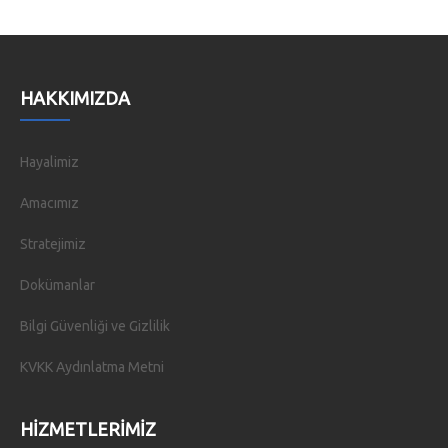
HAKKIMIZDA
Hayalimiz
Amacımız
Stratejimiz
Dokümanlar
Bilgi Güvenliği ve Gizlilik
KVKK Aydınlatma Metni
HIZMETLERIMIZ