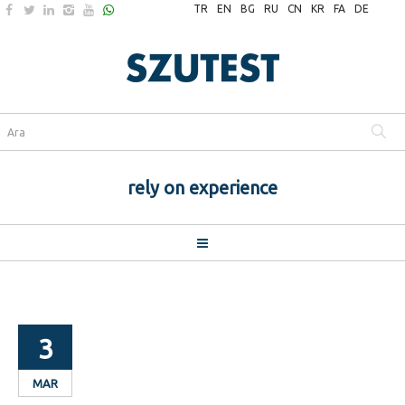
TR
EN
BG
RU
CN
KR
FA
DE
rely on experience
3
MAR