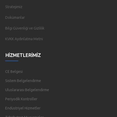
Stratejimiz
Dokümanlar
Bilgi Güvenliği ve Gizlilik
KVKK Aydınlatma Metni
HIZMETLERIMIZ
CE Belgesi
Sistem Belgelendirme
Uluslararası Belgelendirme
Periyodik Kontroller
Endüstriyel Hizmetler