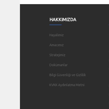
HAKKIMIZDA
Hayalimiz
Amacımız
Stratejimiz
Dokümanlar
Bilgi Güvenliği ve Gizlilik
KVKK Aydınlatma Metni