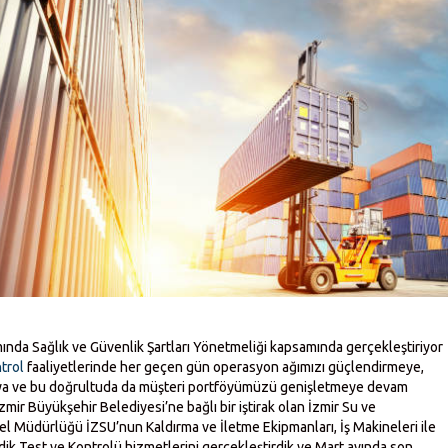
mında Sağlık ve Güvenlik Şartları Yönetmeliği kapsamında gerçekleştiriyor
trol
faaliyetlerinde her geçen gün operasyon ağımızı güçlendirmeye,
aya ve bu doğrultuda da müşteri portföyümüzü genişletmeye devam
ir Büyükşehir Belediyesi’ne bağlı bir iştirak olan İzmir Su ve
l Müdürlüğü İZSU’nun Kaldırma ve İletme Ekipmanları, İş Makineleri ile
odik Test ve Kontrolü hizmetlerini gerçekleştirdik ve Mart ayında son