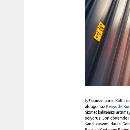
İş Ekipmanlarının Kullanı
olduğumuz
Periyodik Kon
hizmet kalitemizi artırm
ediyoruz. Son dönemde İzm
Kanalizasyon İdaresi Gene
Basınçlı Kaplarının Periy