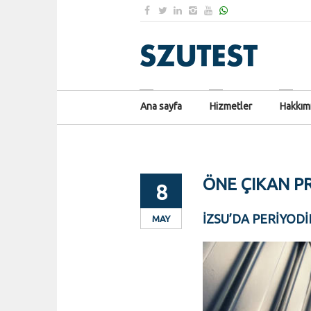
Ana sayfa
Hizmetler
Hakkım
ÖNE ÇIKAN P
8
İZSU’DA PERIYOD
MAY