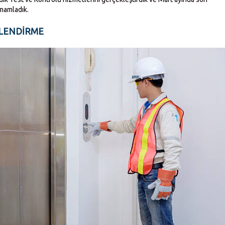
amamladık.
LENDIRME