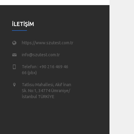
İLETIŞIM
https://www.szutest.com.tr
info@szutest.com.tr
Telefon : +90 216 469 46
66 (pbx)
Tatlısu Mahallesi, Akif İnan
Sk. No:1, 34774 Ümraniye/
İstanbul TÜRKİYE