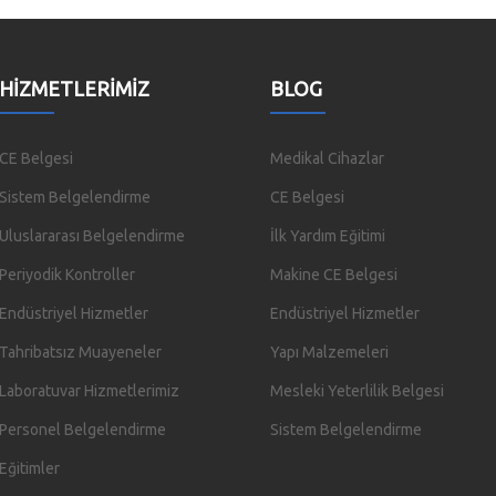
HIZMETLERIMIZ
BLOG
CE Belgesi
Medikal Cihazlar
Sistem Belgelendirme
CE Belgesi
Uluslararası Belgelendirme
İlk Yardım Eğitimi
Periyodik Kontroller
Makine CE Belgesi
Endüstriyel Hizmetler
Endüstriyel Hizmetler
Tahribatsız Muayeneler
Yapı Malzemeleri
Laboratuvar Hizmetlerimiz
Mesleki Yeterlilik Belgesi
Personel Belgelendirme
Sistem Belgelendirme
Eğitimler