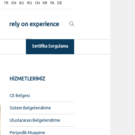
TR
EN
BG
RU
CN
KR
FA
DE
rely on experience
Sertifika Sorgulama
HİZMETLERİMİZ
CE Belgesi
Sistem Belgelendirme
Uluslararası Belgelendirme
Periyodik Muayene