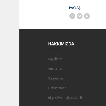
PAYLAŞ
HAKKIMIZDA
Hayalimiz
Amacımız
Stratejimiz
Dokümanlar
Bilgi Güvenliği ve Gizlilik