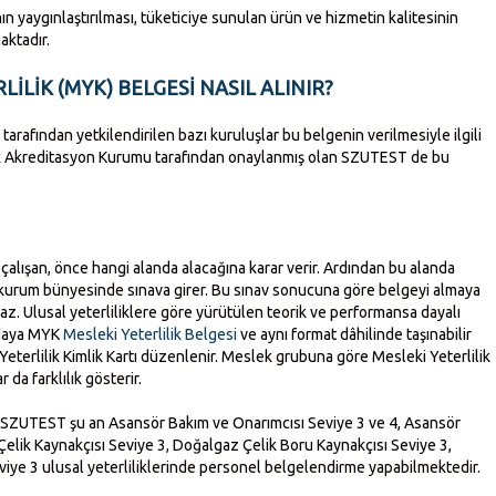
ının yaygınlaştırılması, tüketiciye sunulan ürün ve hizmetin kalitesinin
aktadır.
LİLİK (MYK) BELGESİ NASIL ALINIR?
tarafından yetkilendirilen bazı kuruluşlar bu belgenin verilmesiyle ilgili
k Akreditasyon Kurumu tarafından onaylanmış olan SZUTEST de bu
çalışan, önce hangi alanda alacağına karar verir. Ardından bu alanda
kurum bünyesinde sınava girer. Bu sınav sonucuna göre belgeyi almaya
z. Ulusal yeterliliklere göre yürütülen teorik ve performansa dayalı
 adaya MYK
Mesleki Yeterlilik Belgesi
ve aynı format dâhilinde taşınabilir
eterlilik Kimlik Kartı düzenlenir. Meslek grubuna göre Mesleki Yeterlilik
 da farklılık gösterir.
 SZUTEST şu an Asansör Bakım ve Onarımcısı Seviye 3 ve 4, Asansör
 Çelik Kaynakçısı Seviye 3, Doğalgaz Çelik Boru Kaynakçısı Seviye 3,
iye 3 ulusal yeterliliklerinde personel belgelendirme yapabilmektedir.