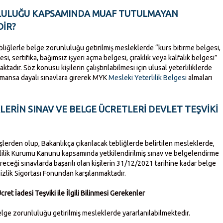
NLULUĞU KAPSAMINDA MUAF TUTULMAYAN
DİR?
liğlerle belge zorunluluğu getirilmiş mesleklerde “kurs bitirme belgesi,
esi, sertifika, bağımsız işyeri açma belgesi, çıraklık veya kalfalık belgesi”
ktadır. Söz konusu kişilerin çalıştırılabilmesi için ulusal yeterliliklerde
ormansa dayalı sınavlara girerek MYK
Mesleki Yeterlilik Belgesi
almaları
LERİN SINAV VE BELGE ÜCRETLERİ DEVLET TEŞVİKİ
 işlerden olup, Bakanlıkça çıkarılacak tebliğlerde belirtilen mesleklerde,
rlilik Kurumu Kanunu kapsamında yetkilendirilmiş sınav ve belgelendirme
receği sınavlarda başarılı olan kişilerin 31/12/2021 tarihine kadar belge
şsizlik Sigortası Fonundan karşılanmaktadır.
et İadesi Teşviki ile İlgili Bilinmesi Gerekenler
lge zorunluluğu getirilmiş mesleklerde yararlanılabilmektedir.