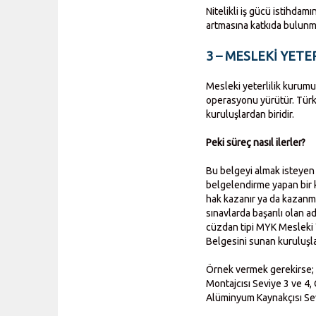
Nitelikli iş gücü istihdam
artmasına katkıda bulunm
3 – MESLEKİ YETER
Mesleki yeterlilik kurumu 
operasyonu yürütür. Tür
kuruluşlardan biridir.
Peki süreç nasıl ilerler?
Bu belgeyi almak isteyen 
belgelendirme yapan bir 
hak kazanır ya da kazanma
sınavlarda başarılı olan
cüzdan tipi MYK Mesleki Y
Belgesini sunan kuruluşlar
Örnek vermek gerekirse;
Montajcısı Seviye 3 ve 4,
Alüminyum Kaynakçısı Sev