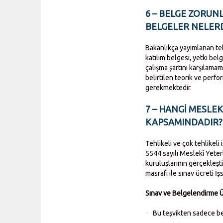
6 – BELGE ZORU
BELGELER NELER
Bakanlıkça yayımlanan teb
katılım belgesi, yetki belg
çalışma şartını karşılamama
belirtilen teorik ve perf
gerekmektedir.
7 – HANGİ MESLEK
KAPSAMINDADIR?
Tehlikeli ve çok tehlikeli
5544 sayılı Meslekî Yete
kuruluşlarının gerçekleşti
masrafı ile sınav ücreti İ
Sınav ve Belgelendirme Ücr
Bu teşvikten sadece be