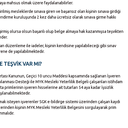
efaya mahsus olmak üzere faydalanabilirler.
ilmiş mesleklerde sınava giren ve başarısız olan kişinin sınava girdiği
lendirme kuruluşunda 2 kez daha ücretsiz olarak sınava girme hakkı
 girmiş olursa olsun başarılı olup belge almaya hak kazanmışsa teşvikten
eder.
an düzenleme ile iadeler, kişinin kendisine yapılabileceği gibi sınav
erene de yapılabilmektedir.
E TEŞVİK VAR MI?
igortası Kanunun, Geçici 10 uncu Maddesi kapsamında sağlanan İşveren
şılanması Desteği ile MYK Mesleki Yeterlilik Belgeli çalışanları istihdam
a primlerinin işveren hisselerine ait tutarları 54 aya kadar İşsizlik
şılanabilmektedir.
ak isteyen işverenler SGK e-bildirge sistemi üzerinden çalışan kaydı
erinden kişinin MYK Mesleki Yeterlilik Belgesini sorgulayarak prim
nmalıdır.