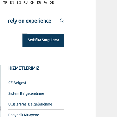
TR
EN
BG
RU
CN
KR
FA
DE
rely on experience
Sertifika Sorgulama
HİZMETLERİMİZ
CE Belgesi
Sistem Belgelendirme
Uluslararası Belgelendirme
Periyodik Muayene