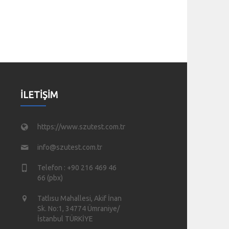
İLETIŞIM
https://www.szutest.com.tr
info@szutest.com.tr
Telefon : +90 216 469 46
66 (pbx)
Tatlısu Mahallesi, Akif İnan
Sk. No:1, 34774 Ümraniye/
İstanbul TÜRKİYE