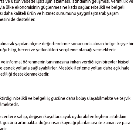
orta ve uzun vadede işsizliğin azalması, istihdamın gelişmesi, verimlilik ve
a ülke ekonomisinin güçlenmesine katkı sağlar. Nitelikli ve belgeli
sı daha kaliteli ürün ve hizmet sunumunu yaygınlaştırarak yaşam
esini de destekler.
l alınarak yapılan ölçme değerlendirme sonucunda alınan belge, kişiye bir
uğu bilgi, beceri ve yetkinlikleri sergileme olanağı vermektedir.
n ve informal öğrenmenin tanınmasına imkan verdiği için bireyler kişisel
ve esnek yollarla sağlayabilirler. Mesleki ilerleme yolları daha açık hale
etliliği desteklenmektedir.
irdiği nitelikli ve belgeli iş gücüne daha kolay ulaşabilmekte ve teşvik
lmektedir.
 becerilere sahip, değişen koşullara ayak uydurabilen kişilerin istihdam
t gücünü artırmakta, doğru insan kaynağı planlaması ile zaman ve para
adır.