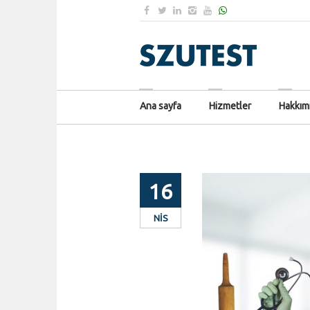
Ana sayfa
Hizmetler
Hakkım
16
NIS