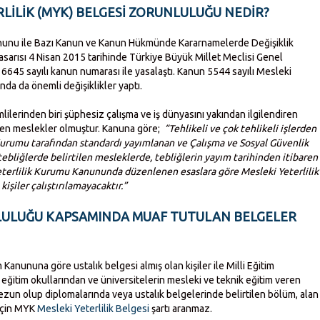
RLİLİK (MYK) BELGESİ ZORUNLULUĞU NEDİR?
Kanunu ile Bazı Kanun ve Kanun Hükmünde Kararnamelerde Değişiklik
sarısı 4 Nisan 2015 tarihinde Türkiye Büyük Millet Meclisi Genel
6645 sayılı kanun numarası ile yasalaştı. Kanun 5544 sayılı Mesleki
da da önemli değişiklikler yaptı.
lilerinden biri şüphesiz çalışma ve iş dünyasını yakından ilgilendiren
len meslekler olmuştur. Kanuna göre;
“Tehlikeli ve çok tehlikeli işlerden
 Kurumu tarafından standardı yayımlanan ve Çalışma ve Sosyal Güvenlik
tebliğlerde belirtilen mesleklerde, tebliğlerin yayım tarihinden itibaren
Yeterlilik Kurumu Kanununda düzenlenen esaslara göre Mesleki Yeterlilik
işiler çalıştırılamayacaktır.”
NLULUĞU KAPSAMINDA MUAF TUTULAN BELGELER
 Kanununa göre ustalık belgesi almış olan kişiler ile Milli Eğitim
 eğitim okullarından ve üniversitelerin mesleki ve teknik eğitim veren
zun olup diplomalarında veya ustalık belgelerinde belirtilen bölüm, alan
r için MYK
Mesleki Yeterlilik Belgesi
şartı aranmaz.