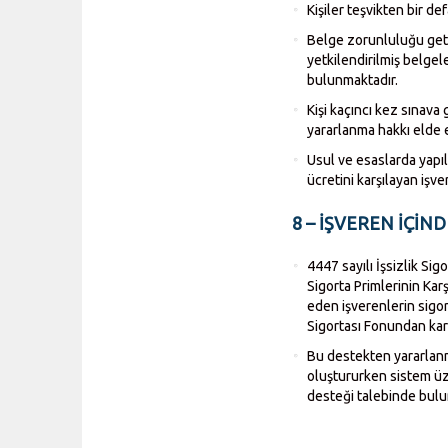
Kişiler teşvikten bir d
Belge zorunluluğu getir
yetkilendirilmiş belge
bulunmaktadır.
Kişi kaçıncı kez sınava
yararlanma hakkı elde 
Usul ve esaslarda yapıl
ücretini karşılayan işv
8 – İŞVEREN İÇİND
4447 sayılı İşsizlik S
Sigorta Primlerinin Kar
eden işverenlerin sigort
Sigortası Fonundan kar
Bu destekten yararlanm
oluştururken sistem üz
desteği talebinde bulu