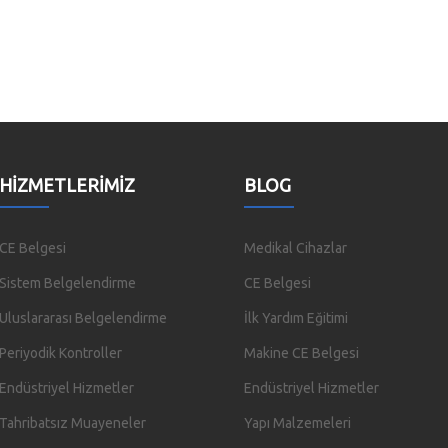
HIZMETLERIMIZ
BLOG
CE Belgesi
Medikal Cihazlar
Sistem Belgelendirme
CE Belgesi
Uluslararası Belgelendirme
İlk Yardım Eğitimi
Periyodik Kontroller
Makine CE Belgesi
Endüstriyel Hizmetler
Endüstriyel Hizmetler
Tahribatsız Muayeneler
Yapı Malzemeleri