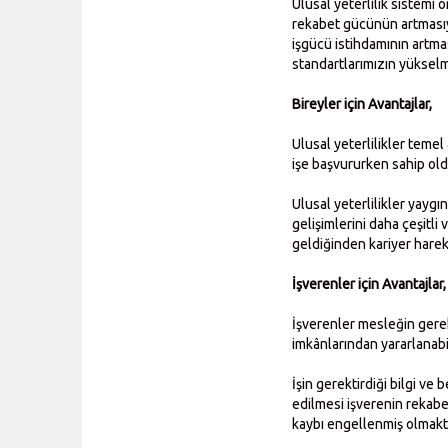
Ulusal yeterlilik sistemi 
rekabet gücünün artmasıyl
işgücü istihdamının artma
standartlarımızın yükselm
Bireyler için Avantajlar,
Ulusal yeterlilikler teme
işe başvururken sahip old
Ulusal yeterlilikler yaygı
gelişimlerini daha çeşitli 
geldiğinden kariyer harek
İşverenler için Avantajlar,
İşverenler mesleğin gerekt
imkânlarından yararlanabi
İşin gerektirdiği bilgi ve
edilmesi işverenin rekabe
kaybı engellenmiş olmakt