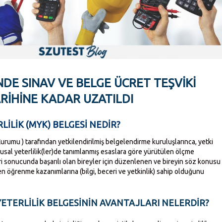
DE SINAV VE BELGE ÜCRET TEŞVIKI
ARIHINE KADAR UZATILDI
RLİLİK (MYK) BELGESİ NEDİR?
Kurumu ) tarafından yetkilendirilmiş belgelendirme kuruluşlarınca, yetki
usal yeterlilik(ler)de tanımlanmış esaslara göre yürütülen ölçme
i sonucunda başarılı olan bireyler için düzenlenen ve bireyin söz konusu
ilen öğrenme kazanımlarına (bilgi, beceri ve yetkinlik) sahip olduğunu
 YETERLİLİK BELGESİNİN AVANTAJLARI NELERDİR?