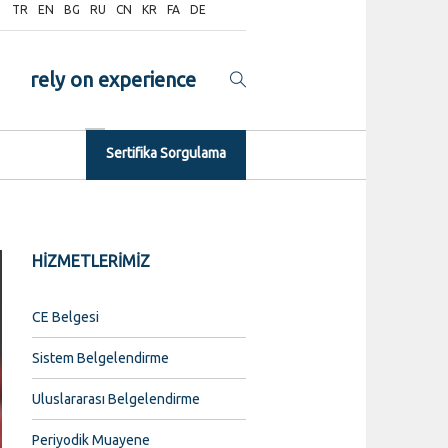
TR
EN
BG
RU
CN
KR
FA
DE
rely on experience
Sertifika Sorgulama
HİZMETLERİMİZ
CE Belgesi
Sistem Belgelendirme
Uluslararası Belgelendirme
Periyodik Muayene