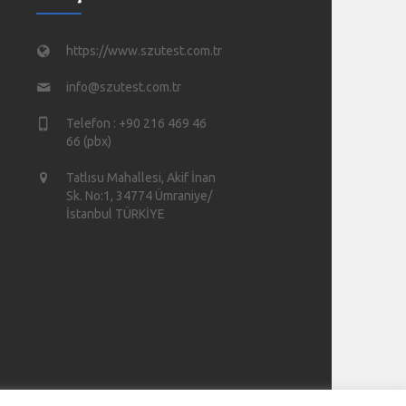
https://www.szutest.com.tr
info@szutest.com.tr
Telefon : +90 216 469 46
66 (pbx)
Tatlısu Mahallesi, Akif İnan
Sk. No:1, 34774 Ümraniye/
İstanbul TÜRKİYE