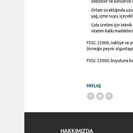
sebzeler ve konserve 
Ortam sıcaklığında uzun
yağ, içme suyu, içecekl
Gıda üretimi için tekni
vitamin katkı maddeleri
FSSC 22000, nakliye ve ye
(örneğin peynir olgunlaşm
FSSC 22000, boyutuna bakı
PAYLAŞ
HAKKIMIZDA