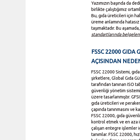
Yazımızın başında da dedi
birlikte çalıştığımız ort
Bu, gıda üreticileri için 
üreme anlamında hatasız ü
taşımaktadır. Bu aşamada,
standartlarında belgelen
FSSC 22000 GIDA 
AÇISINDAN NEDE
FSSC 22000 Sistemi, gıda
şirketlere, Global Gıda Güv
tarafından tanınan ISO tab
güvenliği yönetim sistemi
üzere tasarlanmıştır. GFSI
gıda üreticileri ve perak
çapında tanınmasını ve ka
FSSC 22000, gıda güvenliğ
kontrol etmek ve en aza in
çalışan entegre işlemler i
tanımlar. FSSC 22000, hız