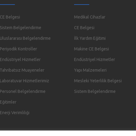
CE Belgesi
Medikal Cihazlar
Sistem Belgelendirme
CE Belgesi
Uluslararası Belgelendirme
İlk Yardım Eğitimi
Periyodik Kontroller
Makine CE Belgesi
Endüstriyel Hizmetler
Endüstriyel Hizmetler
Tahribatsız Muayeneler
Yapı Malzemeleri
Laboratuvar Hizmetlerimiz
Mesleki Yeterlilik Belgesi
Personel Belgelendirme
Sistem Belgelendirme
Eğitimler
Enerji Verimliliği