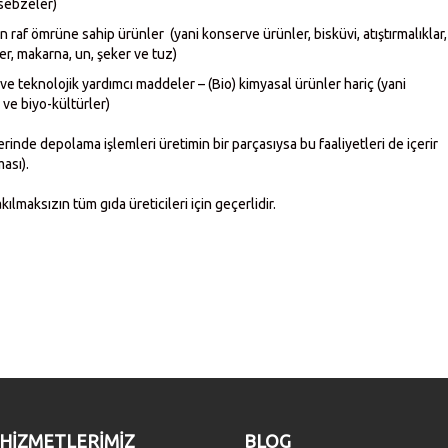
sebzeler)
 raf ömrüne sahip ürünler (yani konserve ürünler, bisküvi, atıştırmalıklar,
er, makarna, un, şeker ve tuz)
k ve teknolojik yardımcı maddeler – (Bio) kimyasal ürünler hariç (yani
 ve biyo-kültürler)
rinde depolama işlemleri üretimin bir parçasıysa bu faaliyetleri de içerir
ası).
lmaksızın tüm gıda üreticileri için geçerlidir.
HIZMETLERIMIZ
BLOG