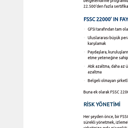
belgelendirme programıd
22.500’den fazla sertifika
FSSC 22000’ IN F
GFSI tarafından tam ol
Uluslararası büyük pera
karşılamak
Paydaşlara, kuruluşları
etme yeteneğine sahi
Atık azaltma, daha az ür
azaltma
Belgeli olmayan şirketl
Buna ek olarak FSSC 22000
RISK YÖNETIMI
Her şeyden önce, bir FSSC
sürekli yönetmek, izlemek
şirketinize gıda güvenliği