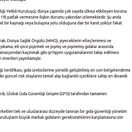
ği Yetkili Kuruluşu), dünya çapında çok sayıda ülkeyi etkileyen korona
-19) patlak vermesine ilişkin durumu yakından izlemektedir. Şu anda
l bir kaynağı veya bulaşma yolu olduğuna dair bir kanıt yoktur fakat
 olarak, Dünya Sağlık Örgütü (WHO), yiyeceklerin elleçlenmesi ve
 yıkama, eti iyice pişirmek ve pişmiş ve pişmemiş gıdalar arasında
nasyondan kaçınmak gibi iyi hijyen uygulamalarının takip edilmesi
 önerileri yayınlamıştır.
Sertifikası, gıda üreticilerine yönelik geliştirilmiş en son belgelendirme
i güncel risk olaylarını temel alıp bağlantılı içeriklere sahip en dinamik
ı, Global Gıda Güvenliği Girişimi (GFSI) tarafından tamamen
ketleri tek ve uluslararası düzeyde tanınan bir gıda güvenliği yönetim
kuruluşların büyük markalı gıdaların gereksinimlerini karşılamasına izin