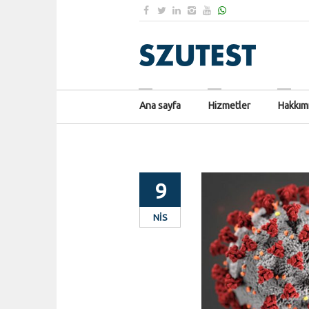
Ana sayfa
Hizmetler
Hakkım
9
NIS