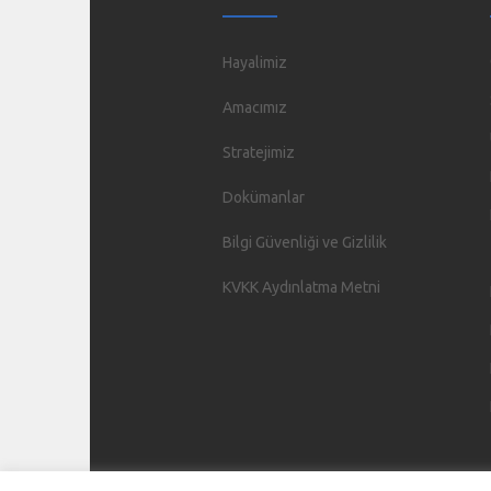
Hayalimiz
Amacımız
Stratejimiz
Dokümanlar
Bilgi Güvenliği ve Gizlilik
KVKK Aydınlatma Metni