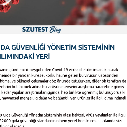
IDA GÜVENLIĞI YÖNETIM SISTEMININ
ILIMINDAKI YERI
nın gündemini meşgul eden Covid-19 virüsü ile tüm insanlık olarak
nemde bir yandan küresel korku haline gelen bu virüsün üstesinden
ihtimal ve bilimsel çalışmalar göz önünde tutulurken, diğer bir taraftan da
ehrini bulabilmek adına bu virüsün menşeini araştırma hararetine girmiş
adar yapılan araştırmalar ışığında, hep birlikte öğrenmiş bulunuyoruz ki
 hayvansal menşeili gıdalar ve bağlantılı yan ürünler ile ilgili olma ihtimali
ıda Güvenliği Yönetim Sisteminin olası bakteri, virüs yayılımları ile ilgili
C 22000 gıda güvenliği standardının hem yerel hem küresel anlamda size
tliyor olacağız.