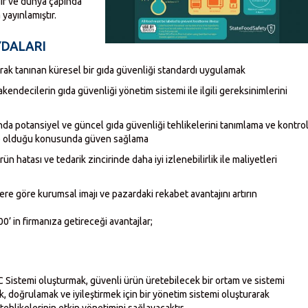
ır ve dünya çapında
 yayınlamıştır.
AYDALARI
arak tanınan küresel bir gıda güvenliği standardı uygulamak
kendecilerin gıda güvenliği yönetim sistemi ile ilgili gereksinimlerini
nda potansiyel ve güncel gıda güvenliği tehlikelerini tanımlama ve kontro
p olduğu konusunda güven sağlama
ün hatası ve tedarik zincirinde daha iyi izlenebilirlik ile maliyetleri
ere göre kurumsal imajı ve pazardaki rekabet avantajını artırın
’ in firmanıza getireceği avantajlar;
 Sistemi oluşturmak, güvenli ürün üretebilecek bir ortam ve sistemi
, doğrulamak ve iyileştirmek için bir yönetim sistemi oluşturarak
 tehlikelerinin etkin yönetimini sağlayacaktır.