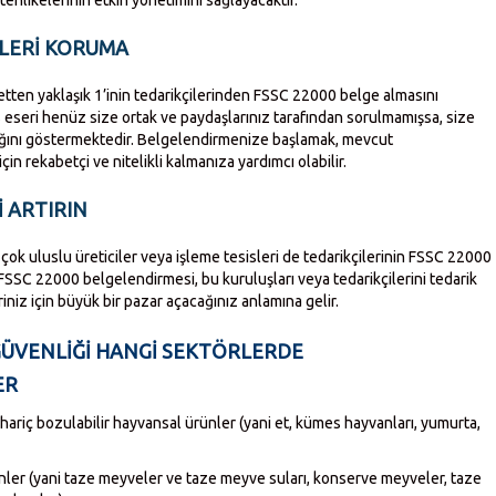
LERI KORUMA
irketten yaklaşık 1’inin tedarikçilerinden FSSC 22000 belge almasını
ns eseri henüz size ortak ve paydaşlarınız tarafından sorulmamışsa, size
ğını göstermektedir. Belgelendirmenize başlamak, mevcut
çin rekabetçi ve nitelikli kalmanıza yardımcı olabilir.
I ARTIRIN
ok uluslu üreticiler veya işleme tesisleri de tedarikçilerinin FSSC 22000
. FSSC 22000 belgelendirmesi, bu kuruluşları veya tedarikçilerini tedarik
iniz için büyük bir pazar açacağınız anlamına gelir.
 GÜVENLIĞI HANGI SEKTÖRLERDE
ER
ariç bozulabilir hayvansal ürünler (yani et, kümes hayvanları, yumurta,
rünler (yani taze meyveler ve taze meyve suları, konserve meyveler, taze