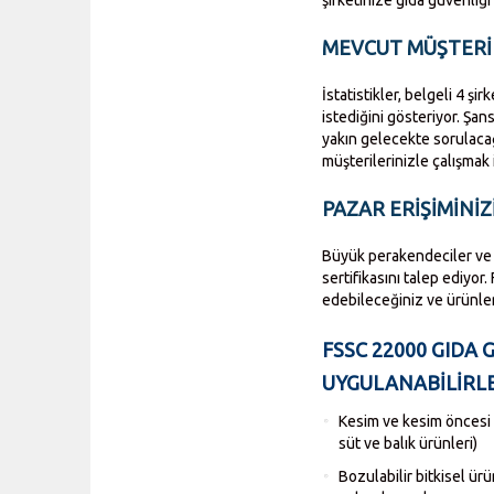
MEVCUT MÜŞTERI
İstatistikler, belgeli 4 ş
istediğini gösteriyor. Şa
yakın gelecekte sorulaca
müşterilerinizle çalışmak i
PAZAR ERIŞIMINIZ
Büyük perakendeciler ve ç
sertifikasını talep ediyor
edebileceğiniz ve ürünler
FSSC 22000 GIDA
UYGULANABILIRL
Kesim ve kesim öncesi h
süt ve balık ürünleri)
Bozulabilir bitkisel ü