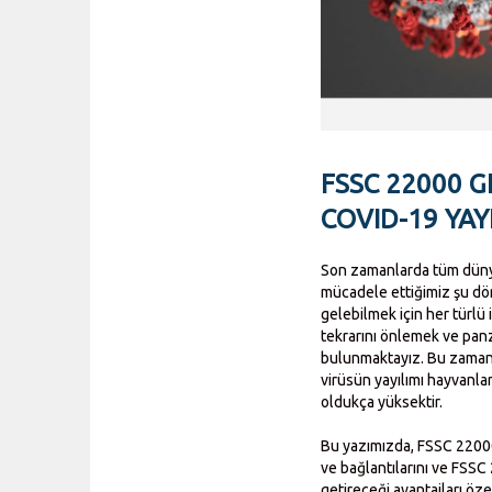
FSSC 22000 G
COVID-19 YAY
Son zamanlarda tüm dünya
mücadele ettiğimiz şu dö
gelebilmek için her türlü 
tekrarını önlemek ve panz
bulunmaktayız. Bu zaman k
virüsün yayılımı hayvanlar,
oldukça yüksektir.
Bu yazımızda, FSSC 22000 G
ve bağlantılarını ve FSS
getireceği avantajları öze