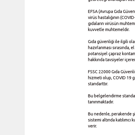
EFSA (Avrupa Gıda Güvenli
virüs hastalığının (COVID
gıdaların virüsün muhteme
kuvvetle muhtemeldir.
Gıda güvenliği ile ilgili
hazırlanması sırasında, el
potansiyel çapraz kontami
hakkında tavsiyeler içeren
FSSC 22000 Gıda Güvenliği 
hizmeti olup, COVID 19 gib
standarttır.
Bu belgelendirme standard
tanınmaktadır.
Bu nedenle, perakende şir
sistemi altında katılımcı 
verir.