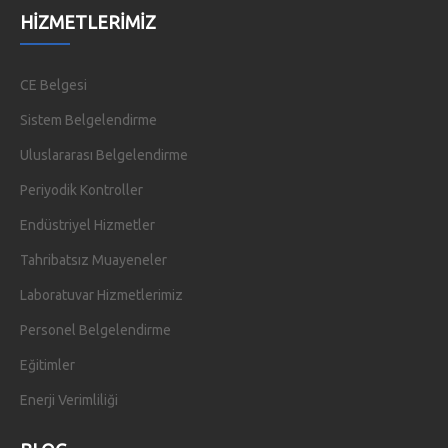
HIZMETLERIMIZ
CE Belgesi
Sistem Belgelendirme
Uluslararası Belgelendirme
Periyodik Kontroller
Endüstriyel Hizmetler
Tahribatsız Muayeneler
Laboratuvar Hizmetlerimiz
Personel Belgelendirme
Eğitimler
Enerji Verimliliği