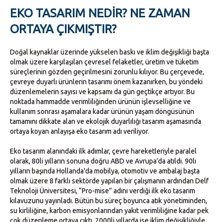
EKO TASARIM NEDIR? NE ZAMAN
ORTAYA ÇIKMIŞTIR?
Doğal kaynaklar üzerinde yükselen baskı ve iklim değişikliği başta
olmak üzere karşılaşılan çevresel felaketler, üretim ve tüketim
süreçlerinin gözden geçirilmesini zorunlu kılıyor. Bu çerçevede,
çevreye duyarlı ürünlerin tasarımı önem kazanırken, bu yöndeki
düzenlemelerin sayısı ve kapsamı da gün geçtikçe artıyor. Bu
noktada hammadde verimliliğinden ürünün işlevselliğine ve
kullanım sonrası aşamalara kadar ürünün yaşam döngüsünün
tamamını dikkate alan ve ekolojik duyarlılığı tasarım aşamasında
ortaya koyan anlayışa eko tasarım adı veriliyor.
Eko tasarım alanındaki ilk adımlar, çevre hareketleriyle paralel
olarak, 80li yılların sonuna doğru ABD ve Avrupa’da atıldı. 90lı
yılların başında Hollanda’da mobilya, otomotiv ve ambalaj başta
olmak üzere 8 farklı sektörde yapılan bir çalışmanın ardından Delf
Teknoloji Üniversitesi, “Pro-mise” adını verdiği ilk eko tasarım
kılavuzunu yayınladı. Bütün bu süreç boyunca atık yönetiminden,
su kirliliğine, karbon emisyonlarından yakıt verimliliğine kadar pek
çok düzenleme ortaya çıktı. 2000li yıllarda ise iklim değişikliğiyle