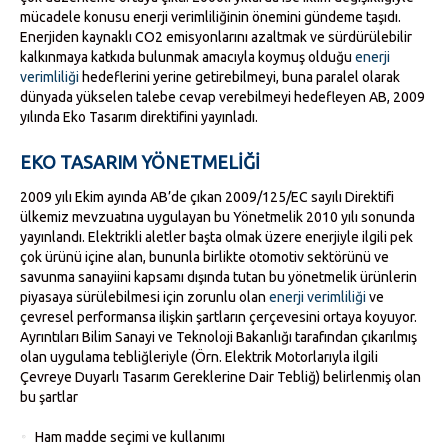
mücadele konusu enerji verimliliğinin önemini gündeme taşıdı.
Enerjiden kaynaklı CO2 emisyonlarını azaltmak ve sürdürülebilir
kalkınmaya katkıda bulunmak amacıyla koymuş olduğu
enerji
verimliliği
hedeflerini yerine getirebilmeyi, buna paralel olarak
dünyada yükselen talebe cevap verebilmeyi hedefleyen AB, 2009
yılında Eko Tasarım direktifini yayınladı.
EKO TASARIM YÖNETMELIĞI
2009 yılı Ekim ayında AB’de çıkan 2009/125/EC sayılı Direktifi
ülkemiz mevzuatına uygulayan bu Yönetmelik 2010 yılı sonunda
yayınlandı. Elektrikli aletler başta olmak üzere enerjiyle ilgili pek
çok ürünü içine alan, bununla birlikte otomotiv sektörünü ve
savunma sanayiini kapsamı dışında tutan bu yönetmelik ürünlerin
piyasaya sürülebilmesi için zorunlu olan
enerji verimliliği
ve
çevresel performansa ilişkin şartların çerçevesini ortaya koyuyor.
Ayrıntıları Bilim Sanayi ve Teknoloji Bakanlığı tarafından çıkarılmış
olan uygulama tebliğleriyle (Örn. Elektrik Motorlarıyla ilgili
Çevreye Duyarlı Tasarım Gereklerine Dair Tebliğ) belirlenmiş olan
bu şartlar
Ham madde seçimi ve kullanımı