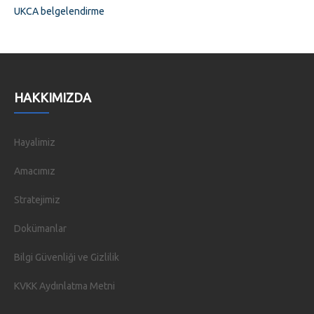
UKCA belgelendirme
HAKKIMIZDA
Hayalimiz
Amacımız
Stratejimiz
Dokümanlar
Bilgi Güvenliği ve Gizlilik
KVKK Aydınlatma Metni