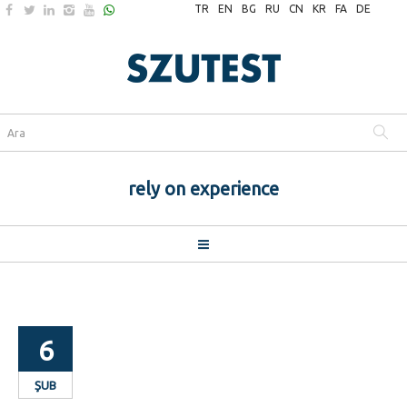
TR
EN
BG
RU
CN
KR
FA
DE
rely on experience
6
ŞUB