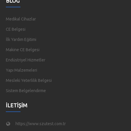
BLOG
Medikal Cihazlar
CE Belgesi
İlk Yardım Eğitimi
Makine CE Belgesi
Endüstriyel Hizmetler
Yapı Malzemeleri
Mesleki Yeterlilik Belgesi
Sistem Belgelendirme
İLETIŞIM
https://www.szutest.com.tr